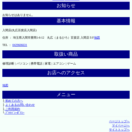
お知らせ
お知らせはありません。
基本情報
入間店(丸広百貨店入間店)
住所 ： 埼玉県入間市豊岡1-6-12 丸広（まるひろ）百貨店 入間店５F
地図
TEL ：
0429606631
取扱い商品
修理診断 | パソコン | 携帯電話 | 家電 | エアコン | ゲーム
お店へのアクセス
地図
メニュー
├
初めての方へ
├
よくあるお問い合わせ
├
ご利用規約
└
ﾌﾟﾗｲﾊﾞｼｰﾎﾟﾘｼｰ
ページトップへ
マイページへ
サイトトップへ