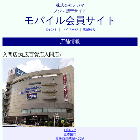
株式会社ノジマ
ノジマ携帯サイト
モバイル会員サイト
ポイント
｜
マイページ
｜
店舗検索
店舗情報
入間店(丸広百貨店入間店)
お知らせ
基本情報
取扱商品
|
店舗へｱｸｾｽ