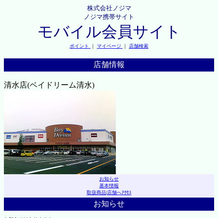
株式会社ノジマ
ノジマ携帯サイト
モバイル会員サイト
ポイント
｜
マイページ
｜
店舗検索
店舗情報
清水店(ベイドリーム清水)
お知らせ
基本情報
取扱商品
|
店舗へｱｸｾｽ
お知らせ