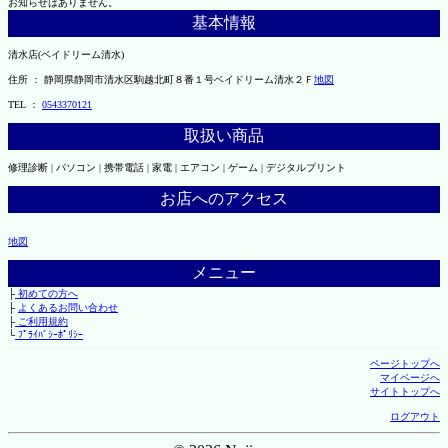
お知らせはありません。
基本情報
清水店(ベイドリーム清水)
住所 ： 静岡県静岡市清水区駒越北町８番１号ベイドリーム清水２Ｆ
地図
TEL ：
0543370121
取扱い商品
修理診断 | パソコン | 携帯電話 | 家電 | エアコン | ゲーム | デジタルプリント
お店へのアクセス
地図
メニュー
├
初めての方へ
├
よくあるお問い合わせ
├
ご利用規約
└
ﾌﾟﾗｲﾊﾞｼｰﾎﾟﾘｼｰ
ページトップへ
マイページへ
サイトトップへ
ログアウト