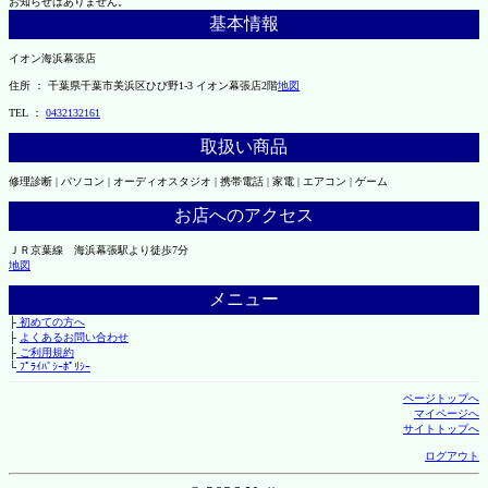
お知らせはありません。
基本情報
イオン海浜幕張店
住所 ： 千葉県千葉市美浜区ひび野1-3 イオン幕張店2階
地図
TEL ：
0432132161
取扱い商品
修理診断 | パソコン | オーディオスタジオ | 携帯電話 | 家電 | エアコン | ゲーム
お店へのアクセス
ＪＲ京葉線 海浜幕張駅より徒歩7分
地図
メニュー
├
初めての方へ
├
よくあるお問い合わせ
├
ご利用規約
└
ﾌﾟﾗｲﾊﾞｼｰﾎﾟﾘｼｰ
ページトップへ
マイページへ
サイトトップへ
ログアウト