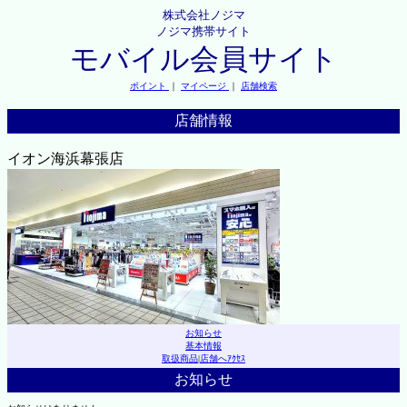
株式会社ノジマ
ノジマ携帯サイト
モバイル会員サイト
ポイント
｜
マイページ
｜
店舗検索
店舗情報
イオン海浜幕張店
お知らせ
基本情報
取扱商品
|
店舗へｱｸｾｽ
お知らせ