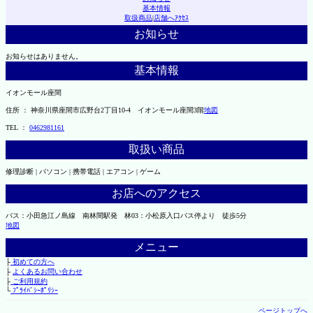
基本情報
取扱商品
|
店舗へｱｸｾｽ
お知らせ
お知らせはありません。
基本情報
イオンモール座間
住所 ： 神奈川県座間市広野台2丁目10-4 イオンモール座間3階
地図
TEL ：
0462981161
取扱い商品
修理診断 | パソコン | 携帯電話 | エアコン | ゲーム
お店へのアクセス
バス：小田急江ノ島線 南林間駅発 林03：小松原入口バス停より 徒歩5分
地図
メニュー
├
初めての方へ
├
よくあるお問い合わせ
├
ご利用規約
└
ﾌﾟﾗｲﾊﾞｼｰﾎﾟﾘｼｰ
ページトップへ