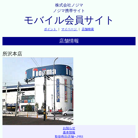
株式会社ノジマ
ノジマ携帯サイト
モバイル会員サイト
ポイント
｜
マイページ
｜
店舗検索
店舗情報
所沢本店
お知らせ
基本情報
取扱商品
|
店舗へｱｸｾｽ