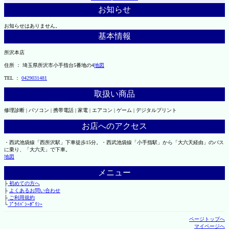
お知らせ
お知らせはありません。
基本情報
所沢本店
住所 ： 埼玉県所沢市小手指台5番地の4
地図
TEL ：
0429031481
取扱い商品
修理診断 | パソコン | 携帯電話 | 家電 | エアコン | ゲーム | デジタルプリント
お店へのアクセス
・西武池袋線「西所沢駅」下車徒歩15分。・西武池袋線「小手指駅」から「大六天経由」のバス
に乗り、「大六天」で下車。
地図
メニュー
├
初めての方へ
├
よくあるお問い合わせ
├
ご利用規約
└
ﾌﾟﾗｲﾊﾞｼｰﾎﾟﾘｼｰ
ページトップへ
マイページへ