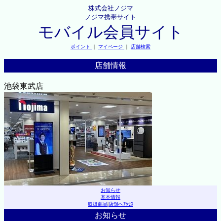
株式会社ノジマ
ノジマ携帯サイト
モバイル会員サイト
ポイント
｜
マイページ
｜
店舗検索
店舗情報
池袋東武店
お知らせ
基本情報
取扱商品
|
店舗へｱｸｾｽ
お知らせ