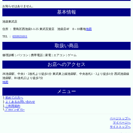
お知らせはありません。
基本情報
池袋東武店
住所 ： 豊島区西池袋1-1-25 東武百貨店 池袋店4F 8～10番地
地図
TEL ：
0359531011
取扱い商品
修理診断 | パソコン | 携帯電話 | 家電 | エアコン | ゲーム
お店へのアクセス
JR池袋駅、中央1・2改札より徒歩1分 東武東上線池袋駅、中央改札1・2より徒歩1分 西武池袋線
池袋駅、B1改札口より徒歩7分
地図
メニュー
├
初めての方へ
├
よくあるお問い合わせ
├
ご利用規約
└
ﾌﾟﾗｲﾊﾞｼｰﾎﾟﾘｼｰ
ページトップへ
マイページへ
サイトトップへ