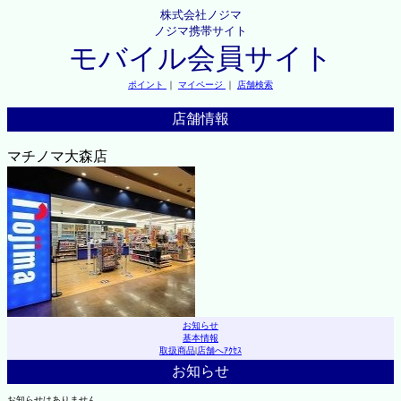
株式会社ノジマ
ノジマ携帯サイト
モバイル会員サイト
ポイント
｜
マイページ
｜
店舗検索
店舗情報
マチノマ大森店
お知らせ
基本情報
取扱商品
|
店舗へｱｸｾｽ
お知らせ
お知らせはありません。