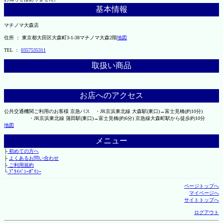
基本情報
マチノマ大森店
住所 ： 東京都大田区大森町3-1-38マチノマ大森2階
地図
TEL ：
0357535311
取扱い商品
お店へのアクセス
公共交通機関ご利用のお客様 京急バス ・JR京浜東北線 大森駅(東口)→富士見橋(約10分)
・JR京浜東北線 蒲田駅(東口)→富士見橋(約6分) 京急線大森町駅から徒歩約10分
地図
メニュー
├
初めての方へ
├
よくあるお問い合わせ
├
ご利用規約
└
ﾌﾟﾗｲﾊﾞｼｰﾎﾟﾘｼｰ
ページトップへ
マイページへ
サイトトップへ
ログアウト