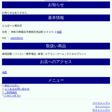
お知らせ
お知らせはありません。
基本情報
ららぽーと横浜店
住所 ： 神奈川県横浜市都筑区池辺町４０３５-１
地図
TEL ：
0459296252
取扱い商品
修理診断 | パソコン | 携帯電話 | 家電 | エアコン | ゲーム | デジタルプリント
お店へのアクセス
地図
メニュー
├
初めての方へ
├
よくあるお問い合わせ
├
ご利用規約
└
ﾌﾟﾗｲﾊﾞｼｰﾎﾟﾘｼｰ
ページトップへ
マイページへ
サイトトップへ