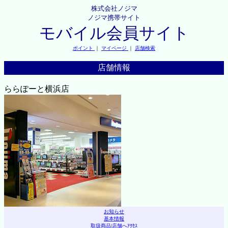
株式会社ノジマ
ノジマ携帯サイト
モバイル会員サイト
ポイント
｜
マイページ
｜
店舗検索
店舗情報
ららぽーと横浜店
お知らせ
基本情報
取扱商品
|
店舗へｱｸｾｽ