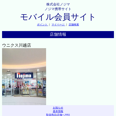
株式会社ノジマ
ノジマ携帯サイト
モバイル会員サイト
ポイント
｜
マイページ
｜
店舗検索
店舗情報
ウニクス川越店
お知らせ
基本情報
取扱商品
|
店舗へｱｸｾｽ