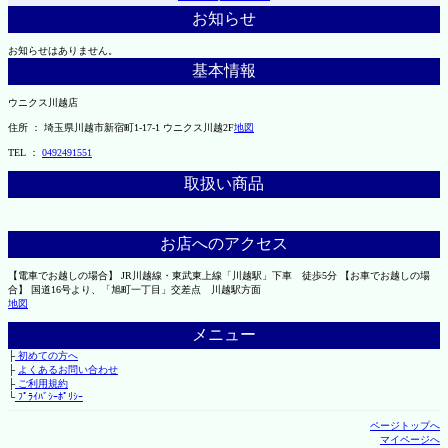
お知らせ
お知らせはありません。
基本情報
ウニクス川越店
住所 ： 埼玉県川越市新宿町1-17-1 ウニクス川越2F
地図
TEL ：
0492491551
取扱い商品
お店へのアクセス
【電車でお越しの場合】 JR川越線・東武東上線「川越駅」下車 徒歩5分 【お車でお越しの場
合】 国道16号より、「旭町一丁目」交差点 川越駅方面
地図
メニュー
├
初めての方へ
├
よくあるお問い合わせ
├
ご利用規約
└
ﾌﾟﾗｲﾊﾞｼｰﾎﾟﾘｼｰ
ページトップへ
マイページへ