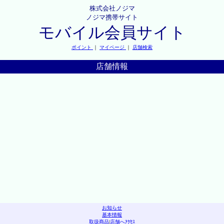
株式会社ノジマ
ノジマ携帯サイト
モバイル会員サイト
ポイント
｜
マイページ
｜
店舗検索
店舗情報
お知らせ
基本情報
取扱商品
|
店舗へｱｸｾｽ