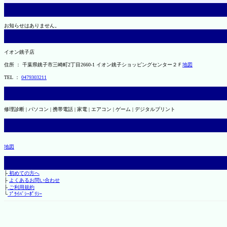
お知らせはありません。
イオン銚子店
住所 ： 千葉県銚子市三崎町2丁目2660-1 イオン銚子ショッピングセンター２Ｆ
地図
TEL ：
0479303211
修理診断 | パソコン | 携帯電話 | 家電 | エアコン | ゲーム | デジタルプリント
地図
├
初めての方へ
├
よくあるお問い合わせ
├
ご利用規約
└
ﾌﾟﾗｲﾊﾞｼｰﾎﾟﾘｼｰ