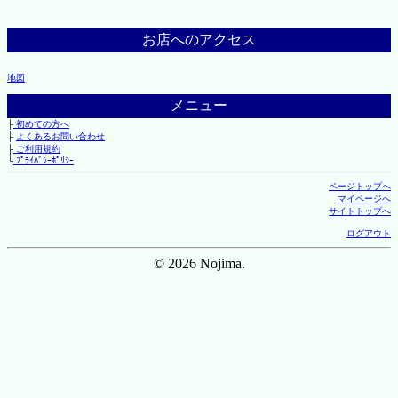
お店へのアクセス
地図
メニュー
├
初めての方へ
├
よくあるお問い合わせ
├
ご利用規約
└
ﾌﾟﾗｲﾊﾞｼｰﾎﾟﾘｼｰ
ページトップへ
マイページへ
サイトトップへ
ログアウト
© 2026 Nojima.