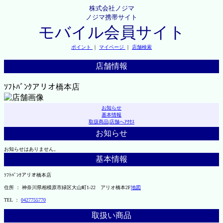
株式会社ノジマ
ノジマ携帯サイト
モバイル会員サイト
ポイント
｜
マイページ
｜
店舗検索
店舗情報
ｿﾌﾄﾊﾞﾝｸアリオ橋本店
お知らせ
基本情報
取扱商品
|
店舗へｱｸｾｽ
お知らせ
お知らせはありません。
基本情報
ｿﾌﾄﾊﾞﾝｸアリオ橋本店
住所 ： 神奈川県相模原市緑区大山町1-22 アリオ橋本2F
地図
TEL ：
0427755770
取扱い商品