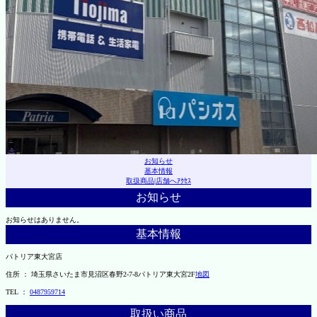
お知らせ
基本情報
取扱商品
|
店舗へｱｸｾｽ
お知らせ
お知らせはありません。
基本情報
パトリア東大宮店
住所 ： 埼玉県さいたま市見沼区春野2-7-8パトリア東大宮2F
地図
TEL ：
0487959714
取扱い商品