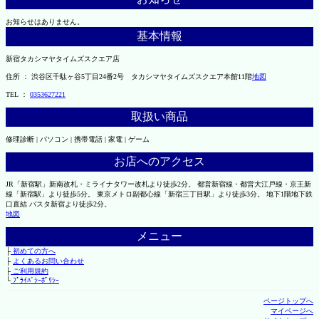
お知らせはありません。
基本情報
新宿タカシマヤタイムズスクエア店
住所 ： 渋谷区千駄ヶ谷5丁目24番2号 タカシマヤタイムズスクエア本館11階
地図
TEL ：
0353627221
取扱い商品
修理診断 | パソコン | 携帯電話 | 家電 | ゲーム
お店へのアクセス
JR「新宿駅」新南改札・ミライナタワー改札より徒歩2分。 都営新宿線・都営大江戸線・京王新
線「新宿駅」より徒歩5分。 東京メトロ副都心線「新宿三丁目駅」より徒歩3分。 地下1階地下鉄
口直結 バスタ新宿より徒歩2分。
地図
メニュー
├
初めての方へ
├
よくあるお問い合わせ
├
ご利用規約
└
ﾌﾟﾗｲﾊﾞｼｰﾎﾟﾘｼｰ
ページトップへ
マイページへ