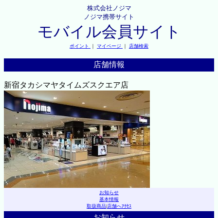
株式会社ノジマ
ノジマ携帯サイト
モバイル会員サイト
ポイント
｜
マイページ
｜
店舗検索
店舗情報
新宿タカシマヤタイムズスクエア店
お知らせ
基本情報
取扱商品
|
店舗へｱｸｾｽ
お知らせ