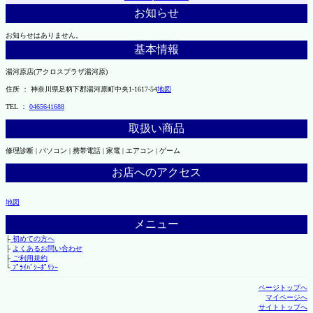
お知らせ
お知らせはありません。
基本情報
湯河原店(アクロスプラザ湯河原)
住所 ： 神奈川県足柄下郡湯河原町中央1-1617-54
地図
TEL ：
0465641688
取扱い商品
修理診断 | パソコン | 携帯電話 | 家電 | エアコン | ゲーム
お店へのアクセス
地図
メニュー
├
初めての方へ
├
よくあるお問い合わせ
├
ご利用規約
└
ﾌﾟﾗｲﾊﾞｼｰﾎﾟﾘｼｰ
ページトップへ
マイページへ
サイトトップへ