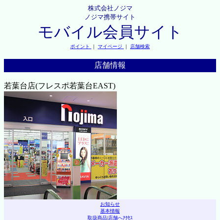
株式会社ノジマ
ノジマ携帯サイト
モバイル会員サイト
ポイント
｜
マイページ
｜
店舗検索
店舗情報
若葉台店(フレスポ若葉台EAST)
お知らせ
基本情報
取扱商品
|
店舗へｱｸｾｽ