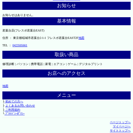
お知らせ
お知らせはありません。
基本情報
若葉台店(フレスポ若葉台EAST)
住所 ： 東京都稲城市若葉台2-1-1 フレスポ若葉台EAST2F
地図
TEL ：
0423505661
取扱い商品
修理診断 | パソコン | 携帯電話 | 家電 | エアコン | ゲーム | デジタルプリント
お店へのアクセス
地図
メニュー
├
初めての方へ
├
よくあるお問い合わせ
├
ご利用規約
└
ﾌﾟﾗｲﾊﾞｼｰﾎﾟﾘｼｰ
ページトップへ
マイページへ
サイトトップへ