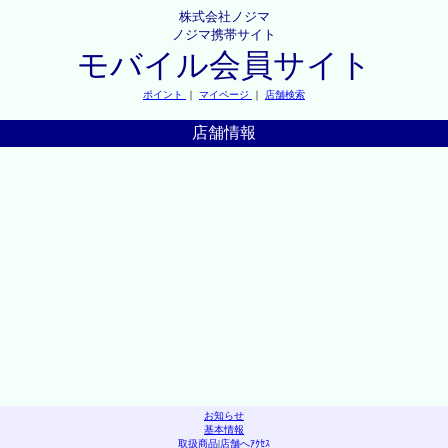
株式会社ノジマ
ノジマ携帯サイト
モバイル会員サイト
ポイント
｜
マイページ
｜
店舗検索
店舗情報
お知らせ
基本情報
取扱商品
|
店舗へｱｸｾｽ