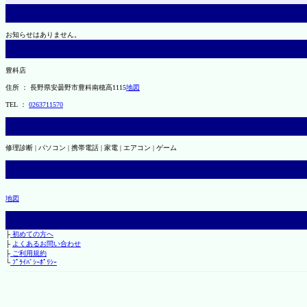
お知らせはありません。
豊科店
住所 ： 長野県安曇野市豊科南穂高1115
地図
TEL ：
0263711570
修理診断 | パソコン | 携帯電話 | 家電 | エアコン | ゲーム
地図
├
初めての方へ
├
よくあるお問い合わせ
├
ご利用規約
└
ﾌﾟﾗｲﾊﾞｼｰﾎﾟﾘｼｰ