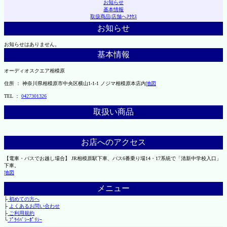
お知らせ
基本情報
取扱商品
|
店舗へｱｸｾｽ
お知らせ
お知らせはありません。
基本情報
オーディオスクエア相模原
住所 ： 神奈川県相模原市中央区横山1-1-1 ノジマ相模原本店内
地図
TEL ：
0427301326
取扱い商品
お店へのアクセス
【電車・バスでお越し場合】 JR相模原駅下車、バス6番乗り場14・17系統で「清新中学校入口」
下車。
地図
メニュー
├
初めての方へ
├
よくあるお問い合わせ
├
ご利用規約
└
ﾌﾟﾗｲﾊﾞｼｰﾎﾟﾘｼｰ