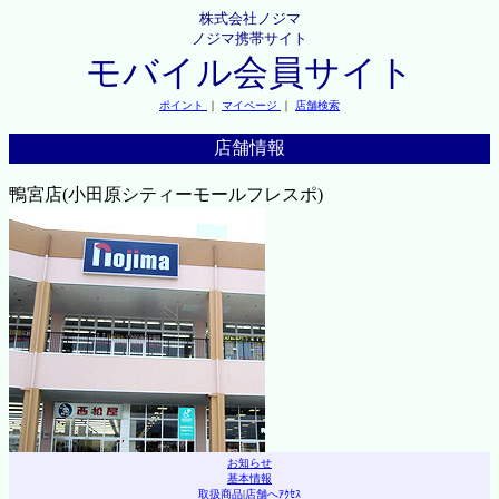
株式会社ノジマ
ノジマ携帯サイト
モバイル会員サイト
ポイント
｜
マイページ
｜
店舗検索
店舗情報
鴨宮店(小田原シティーモールフレスポ)
お知らせ
基本情報
取扱商品
|
店舗へｱｸｾｽ