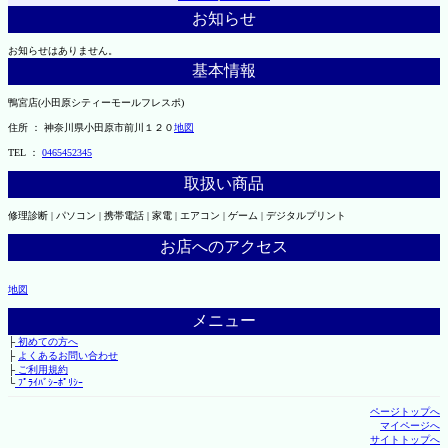
お知らせ
お知らせはありません。
基本情報
鴨宮店(小田原シティーモールフレスポ)
住所 ： 神奈川県小田原市前川１２０
地図
TEL ：
0465452345
取扱い商品
修理診断 | パソコン | 携帯電話 | 家電 | エアコン | ゲーム | デジタルプリント
お店へのアクセス
地図
メニュー
├
初めての方へ
├
よくあるお問い合わせ
├
ご利用規約
└
ﾌﾟﾗｲﾊﾞｼｰﾎﾟﾘｼｰ
ページトップへ
マイページへ
サイトトップへ