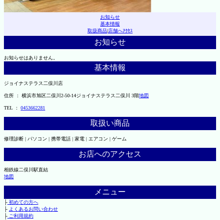
お知らせ
基本情報
取扱商品
|
店舗へｱｸｾｽ
お知らせ
お知らせはありません。
基本情報
ジョイナステラス二俣川店
住所 ： 横浜市旭区二俣川2-50-14ジョイナステラス二俣川 3階
地図
TEL ：
0453662281
取扱い商品
修理診断 | パソコン | 携帯電話 | 家電 | エアコン | ゲーム
お店へのアクセス
相鉄線二俣川駅直結
地図
メニュー
├
初めての方へ
├
よくあるお問い合わせ
├
ご利用規約