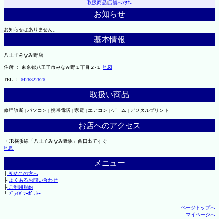
取扱商品
|
店舗へｱｸｾｽ
お知らせ
お知らせはありません。
基本情報
八王子みなみ野店
住所 ： 東京都八王子市みなみ野１丁目２-１
地図
TEL ：
0426322620
取扱い商品
修理診断 | パソコン | 携帯電話 | 家電 | エアコン | ゲーム | デジタルプリント
お店へのアクセス
・JR横浜線「八王子みなみ野駅」西口出てすぐ
地図
メニュー
├
初めての方へ
├
よくあるお問い合わせ
├
ご利用規約
└
ﾌﾟﾗｲﾊﾞｼｰﾎﾟﾘｼｰ
ページトップへ
マイページへ