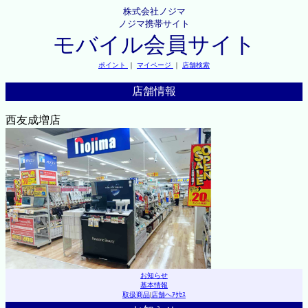
株式会社ノジマ
ノジマ携帯サイト
モバイル会員サイト
ポイント
｜
マイページ
｜
店舗検索
店舗情報
西友成増店
お知らせ
基本情報
取扱商品
|
店舗へｱｸｾｽ