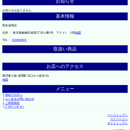
お知らせ
お知らせはありません。
基本情報
西友成増店
住所 ： 東京都板橋区成増3丁目11番3号 アクト1 ３階
地図
TEL ：
0359040831
取扱い商品
お店へのアクセス
東武東上線 成増駅 北口から徒歩1分
地図
メニュー
├
初めての方へ
├
よくあるお問い合わせ
├
ご利用規約
└
ﾌﾟﾗｲﾊﾞｼｰﾎﾟﾘｼｰ
ページトップへ
マイページへ
サイトトップへ