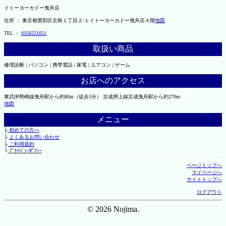
イトーヨーカドー曳舟店
住所 ： 東京都墨田区京島１丁目２-１イトーヨーカドー曳舟店４階
地図
TEL ：
0356551051
取扱い商品
修理診断 | パソコン | 携帯電話 | 家電 | エアコン | ゲーム
お店へのアクセス
東武伊勢崎線曳舟駅から約80m（徒歩1分） 京成押上線京成曳舟駅から約270m
地図
メニュー
├
初めての方へ
├
よくあるお問い合わせ
├
ご利用規約
└
ﾌﾟﾗｲﾊﾞｼｰﾎﾟﾘｼｰ
ページトップへ
マイページへ
サイトトップへ
ログアウト
© 2026 Nojima.