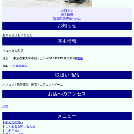
お知らせ
基本情報
取扱商品
|
店舗へｱｸｾｽ
お知らせ
お知らせはありません。
基本情報
リコパ東大和店
住所 ： 東京都東大和市桜ヶ丘2-142-1 LICOPA東大和2階
地図
TEL ：
0425908601
取扱い商品
パソコン | 携帯電話 | 家電 | エアコン | ゲーム
お店へのアクセス
地図
メニュー
├
初めての方へ
├
よくあるお問い合わせ
├
ご利用規約