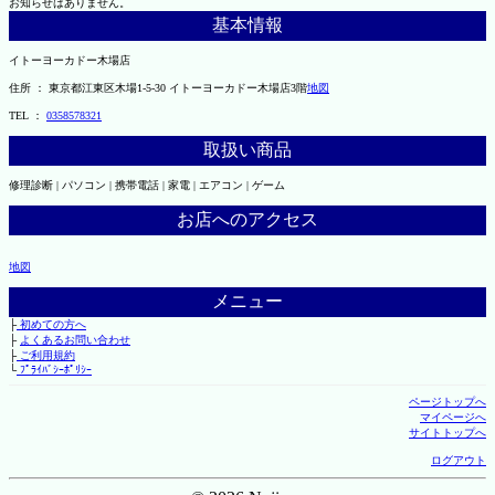
お知らせはありません。
基本情報
イトーヨーカドー木場店
住所 ： 東京都江東区木場1-5-30 イトーヨーカドー木場店3階
地図
TEL ：
0358578321
取扱い商品
修理診断 | パソコン | 携帯電話 | 家電 | エアコン | ゲーム
お店へのアクセス
地図
メニュー
├
初めての方へ
├
よくあるお問い合わせ
├
ご利用規約
└
ﾌﾟﾗｲﾊﾞｼｰﾎﾟﾘｼｰ
ページトップへ
マイページへ
サイトトップへ
ログアウト