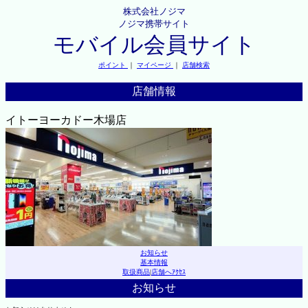
株式会社ノジマ
ノジマ携帯サイト
モバイル会員サイト
ポイント
｜
マイページ
｜
店舗検索
店舗情報
イトーヨーカドー木場店
お知らせ
基本情報
取扱商品
|
店舗へｱｸｾｽ
お知らせ