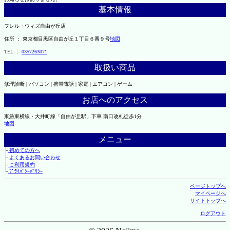
基本情報
フレル・ウィズ自由が丘店
住所 ： 東京都目黒区自由が丘１丁目６番９号
地図
TEL ：
0357263071
取扱い商品
修理診断 | パソコン | 携帯電話 | 家電 | エアコン | ゲーム
お店へのアクセス
東急東横線・大井町線「自由が丘駅」下車 南口改札徒歩1分
地図
メニュー
├
初めての方へ
├
よくあるお問い合わせ
├
ご利用規約
└
ﾌﾟﾗｲﾊﾞｼｰﾎﾟﾘｼｰ
ページトップへ
マイページへ
サイトトップへ
ログアウト