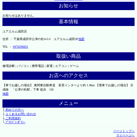
お知らせ
お知らせはありません。
基本情報
ユアエルム成田店
住所 ： 千葉県成田市公津の杜4-5-3 ユアエルム成田3F
地図
TEL ：
0476296831
取扱い商品
修理診断 | パソコン | 携帯電話 | 家電 | エアコン | ゲーム
お店へのアクセス
【車でお越しの場合】 東関東自動車道 富里インターより約 1.8km 【電車でお越しの場合】 京
成線 「公津の杜駅」下車 徒歩 1分
地図
メニュー
├
初めての方へ
├
よくあるお問い合わせ
├
ご利用規約
└
ﾌﾟﾗｲﾊﾞｼｰﾎﾟﾘｼｰ
ページトップへ
マイページへ