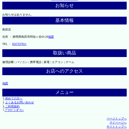
お知らせ
お知らせはありません。
基本情報
島田店
住所 ： 静岡県島田市阿知ヶ谷63-29
地図
TEL ：
0547337811
取扱い商品
修理診断 | パソコン | 携帯電話 | 家電 | エアコン | ゲーム
お店へのアクセス
地図
メニュー
├
初めての方へ
├
よくあるお問い合わせ
├
ご利用規約
└
ﾌﾟﾗｲﾊﾞｼｰﾎﾟﾘｼｰ
ページトップへ
マイページへ
サイトトップへ