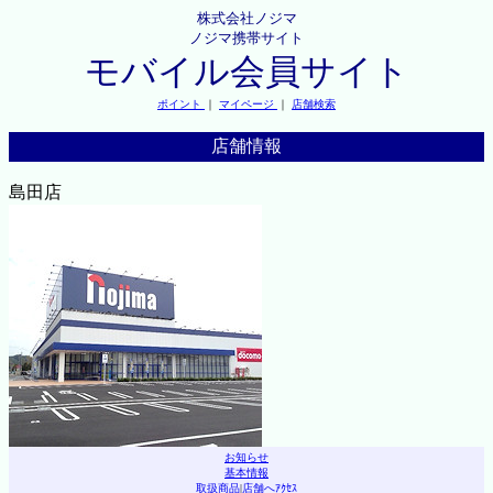
株式会社ノジマ
ノジマ携帯サイト
モバイル会員サイト
ポイント
｜
マイページ
｜
店舗検索
店舗情報
島田店
お知らせ
基本情報
取扱商品
|
店舗へｱｸｾｽ