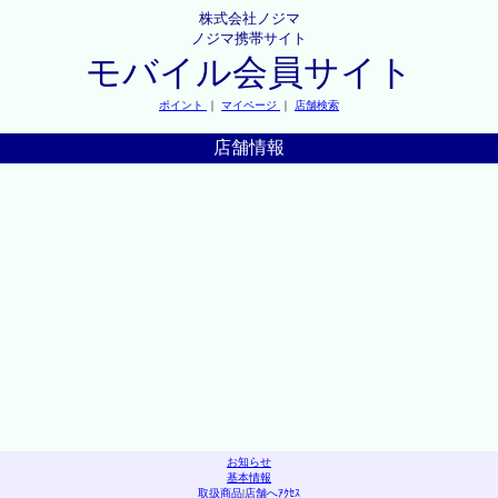
株式会社ノジマ
ノジマ携帯サイト
モバイル会員サイト
ポイント
｜
マイページ
｜
店舗検索
店舗情報
お知らせ
基本情報
取扱商品
|
店舗へｱｸｾｽ