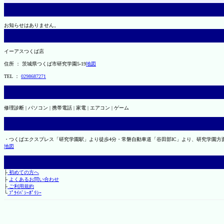
お知らせはありません。
イーアスつくば店
住所 ： 茨城県つくば市研究学園5-19
地図
TEL ：
0298687271
修理診断 | パソコン | 携帯電話 | 家電 | エアコン | ゲーム
・つくばエクスプレス「研究学園駅」より徒歩4分・常磐自動車道「谷田部IC」より、研究学園方面7
地図
├
初めての方へ
├
よくあるお問い合わせ
├
ご利用規約
└
ﾌﾟﾗｲﾊﾞｼｰﾎﾟﾘｼｰ