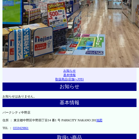
お知らせ
基本情報
取扱商品
|
店舗へｱｸｾｽ
お知らせ
お知らせはありません。
基本情報
パークシティ中野店
住所 ： 東京都中野区中野四丁目14 番1 号 PARKCITY NAKANO 201
地図
TEL ：
0359429861
取扱い商品