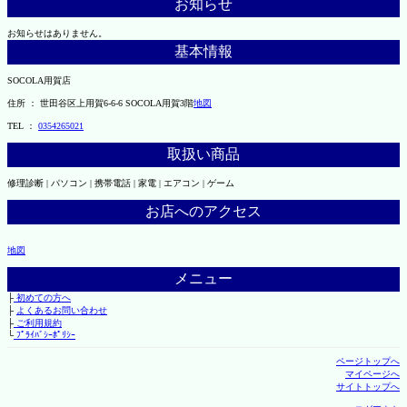
お知らせ
お知らせはありません。
基本情報
SOCOLA用賀店
住所 ： 世田谷区上用賀6-6-6 SOCOLA用賀3階
地図
TEL ：
0354265021
取扱い商品
修理診断 | パソコン | 携帯電話 | 家電 | エアコン | ゲーム
お店へのアクセス
地図
メニュー
├
初めての方へ
├
よくあるお問い合わせ
├
ご利用規約
└
ﾌﾟﾗｲﾊﾞｼｰﾎﾟﾘｼｰ
ページトップへ
マイページへ
サイトトップへ