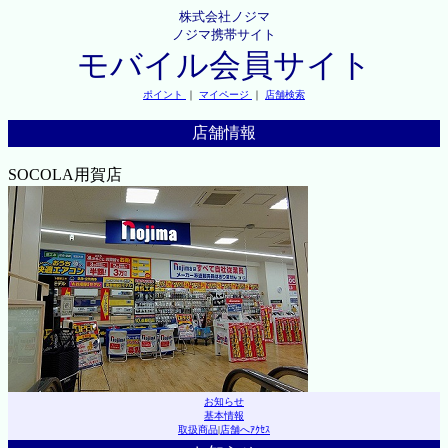
株式会社ノジマ
ノジマ携帯サイト
モバイル会員サイト
ポイント
｜
マイページ
｜
店舗検索
店舗情報
SOCOLA用賀店
お知らせ
基本情報
取扱商品
|
店舗へｱｸｾｽ