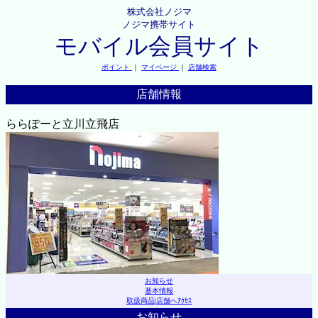
株式会社ノジマ
ノジマ携帯サイト
モバイル会員サイト
ポイント
｜
マイページ
｜
店舗検索
店舗情報
ららぽーと立川立飛店
お知らせ
基本情報
取扱商品
|
店舗へｱｸｾｽ
お知らせ