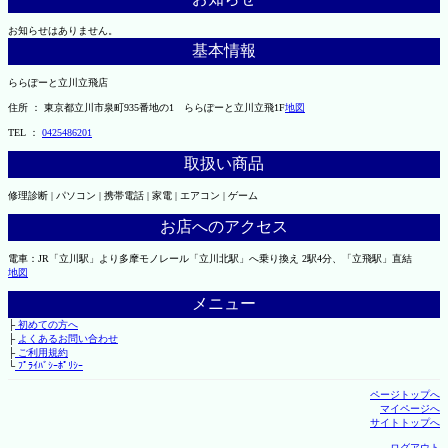
お知らせはありません。
基本情報
ららぽーと立川立飛店
住所 ： 東京都立川市泉町935番地の1 ららぽーと立川立飛1F
地図
TEL ：
0425486201
取扱い商品
修理診断 | パソコン | 携帯電話 | 家電 | エアコン | ゲーム
お店へのアクセス
電車：JR「立川駅」より多摩モノレール「立川北駅」へ乗り換え 2駅4分、「立飛駅」直結
地図
メニュー
├
初めての方へ
├
よくあるお問い合わせ
├
ご利用規約
└
ﾌﾟﾗｲﾊﾞｼｰﾎﾟﾘｼｰ
ページトップへ
マイページへ
サイトトップへ
ログアウト