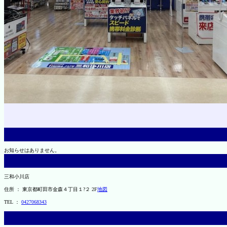
お知らせはありません。
三和小川店
住所 ： 東京都町田市金森４丁目１?２ 2F
地図
TEL ：
0427068343