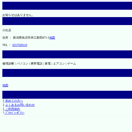
お知らせはありません。
小出店
住所 ： 新潟県魚沼市井口新田871-1
地図
TEL ：
0257928110
修理診断 | パソコン | 携帯電話 | 家電 | エアコン | ゲーム
地図
├
初めての方へ
├
よくあるお問い合わせ
├
ご利用規約
└
ﾌﾟﾗｲﾊﾞｼｰﾎﾟﾘｼｰ