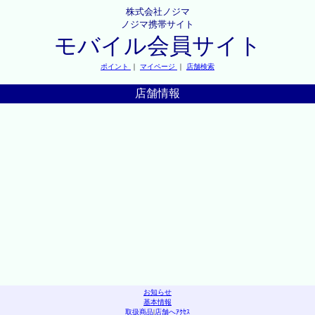
株式会社ノジマ
ノジマ携帯サイト
モバイル会員サイト
ポイント
｜
マイページ
｜
店舗検索
店舗情報
お知らせ
基本情報
取扱商品
|
店舗へｱｸｾｽ