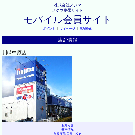
株式会社ノジマ
ノジマ携帯サイト
モバイル会員サイト
ポイント
｜
マイページ
｜
店舗検索
店舗情報
川崎中原店
お知らせ
基本情報
取扱商品
|
店舗へｱｸｾｽ