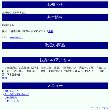
お知らせ
お知らせはありません。
基本情報
川崎中原店
住所 ： 神奈川県川崎市中原区宮内2-25-18
地図
TEL ：
0447501711
取扱い商品
お店へのアクセス
・ＪＲ南武線「武蔵新城」駅下車 徒歩12分 ・東急、川崎市営バス「武蔵小杉」駅→「溝の口
駅」行 「西下橋」下車徒歩2分 ・東急、川崎市営バス「溝の口」駅→「小杉駅」行 「宮内
西」下車徒歩2分
地図
メニュー
├
初めての方へ
├
よくあるお問い合わせ
├
ご利用規約
└
ﾌﾟﾗｲﾊﾞｼｰﾎﾟﾘｼｰ
ページトップへ