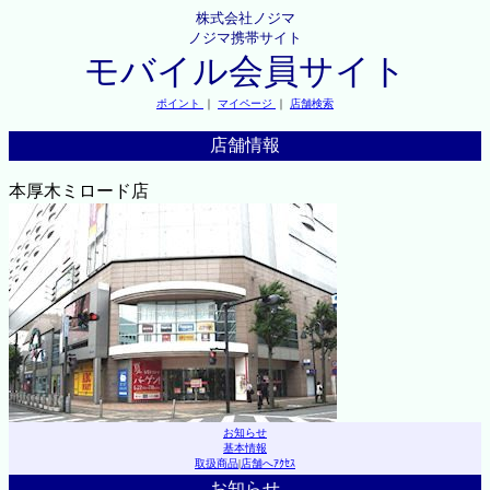
株式会社ノジマ
ノジマ携帯サイト
モバイル会員サイト
ポイント
｜
マイページ
｜
店舗検索
店舗情報
本厚木ミロード店
お知らせ
基本情報
取扱商品
|
店舗へｱｸｾｽ
お知らせ