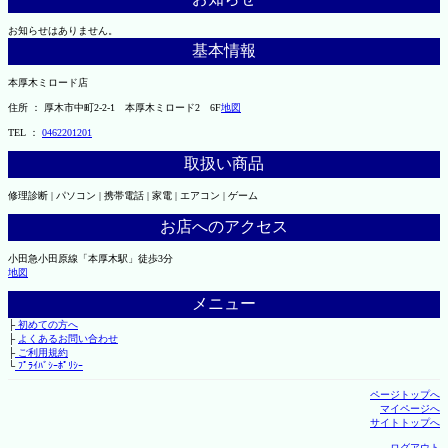
お知らせはありません。
基本情報
本厚木ミロード店
住所 ： 厚木市中町2-2-1 本厚木ミロード2 6F
地図
TEL ：
0462201201
取扱い商品
修理診断 | パソコン | 携帯電話 | 家電 | エアコン | ゲーム
お店へのアクセス
小田急小田原線「本厚木駅」徒歩3分
地図
メニュー
├
初めての方へ
├
よくあるお問い合わせ
├
ご利用規約
└
ﾌﾟﾗｲﾊﾞｼｰﾎﾟﾘｼｰ
ページトップへ
マイページへ
サイトトップへ
ログアウト