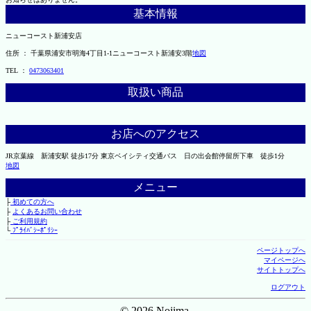
基本情報
ニューコースト新浦安店
住所 ： 千葉県浦安市明海4丁目1-1ニューコースト新浦安3階
地図
TEL ：
0473063401
取扱い商品
お店へのアクセス
JR京葉線 新浦安駅 徒歩17分 東京ベイシティ交通バス 日の出会館停留所下車 徒歩1分
地図
メニュー
├
初めての方へ
├
よくあるお問い合わせ
├
ご利用規約
└
ﾌﾟﾗｲﾊﾞｼｰﾎﾟﾘｼｰ
ページトップへ
マイページへ
サイトトップへ
ログアウト
© 2026 Nojima.