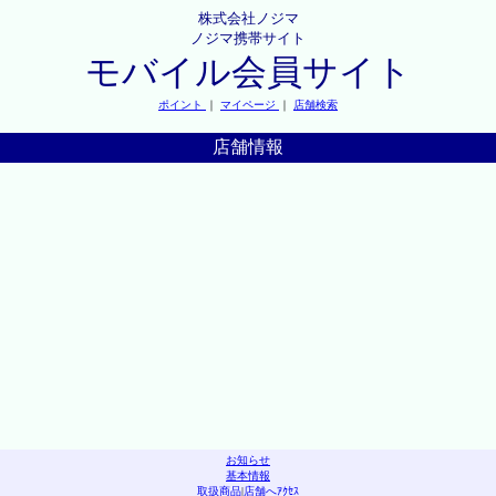
株式会社ノジマ
ノジマ携帯サイト
モバイル会員サイト
ポイント
｜
マイページ
｜
店舗検索
店舗情報
お知らせ
基本情報
取扱商品
|
店舗へｱｸｾｽ