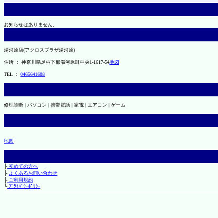
お知らせはありません。
湯河原店(アクロスプラザ湯河原)
住所 ： 神奈川県足柄下郡湯河原町中央1-1617-54
地図
TEL ：
0465641688
修理診断 | パソコン | 携帯電話 | 家電 | エアコン | ゲーム
地図
├
初めての方へ
├
よくあるお問い合わせ
├
ご利用規約
└
ﾌﾟﾗｲﾊﾞｼｰﾎﾟﾘｼｰ