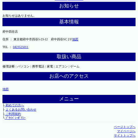
お知らせ
お知らせはありません。
基本情報
府中四谷店
住所 ： 東京都府中市四谷5-23-12 府中四谷SC２F
地図
TEL ：
0423525011
取扱い商品
修理診断 | パソコン | 携帯電話 | 家電 | エアコン | ゲーム
お店へのアクセス
地図
メニュー
├
初めての方へ
├
よくあるお問い合わせ
├
ご利用規約
└
ﾌﾟﾗｲﾊﾞｼｰﾎﾟﾘｼｰ
ページトップへ
マイページへ
サイトトップへ