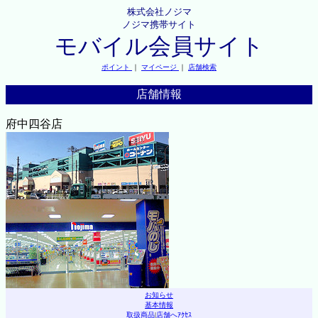
株式会社ノジマ
ノジマ携帯サイト
モバイル会員サイト
ポイント
｜
マイページ
｜
店舗検索
店舗情報
府中四谷店
お知らせ
基本情報
取扱商品
|
店舗へｱｸｾｽ