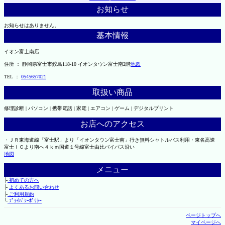
お知らせ
お知らせはありません。
基本情報
イオン富士南店
住所 ： 静岡県富士市鮫島118-10 イオンタウン富士南2階
地図
TEL ：
0545657021
取扱い商品
修理診断 | パソコン | 携帯電話 | 家電 | エアコン | ゲーム | デジタルプリント
お店へのアクセス
・ＪＲ東海道線「富士駅」より「イオンタウン富士南」行き無料シャトルバス利用・東名高速
富士ＩＣより南へ４ｋｍ国道１号線富士由比バイパス沿い
地図
メニュー
├
初めての方へ
├
よくあるお問い合わせ
├
ご利用規約
└
ﾌﾟﾗｲﾊﾞｼｰﾎﾟﾘｼｰ
ページトップへ
マイページへ