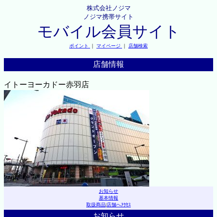
株式会社ノジマ
ノジマ携帯サイト
モバイル会員サイト
ポイント
｜
マイページ
｜
店舗検索
店舗情報
イトーヨーカドー赤羽店
お知らせ
基本情報
取扱商品
|
店舗へｱｸｾｽ
お知らせ