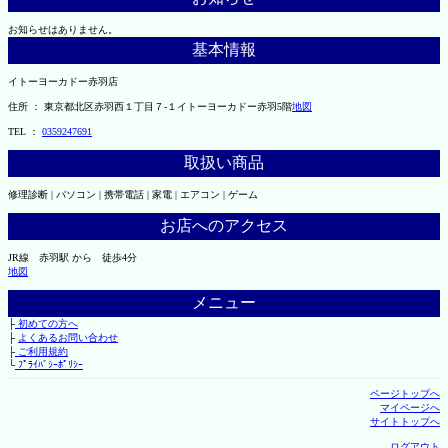
お知らせはありません。
基本情報
イトーヨーカドー赤羽店
住所 ： 東京都北区赤羽西１丁目７-１イトーヨーカドー赤羽5階
地図
TEL ：
0359247691
取扱い商品
修理診断 | パソコン | 携帯電話 | 家電 | エアコン | ゲーム
お店へのアクセス
JR線 赤羽駅 から 徒歩4分
地図
メニュー
├
初めての方へ
├
よくあるお問い合わせ
├
ご利用規約
└
ﾌﾟﾗｲﾊﾞｼｰﾎﾟﾘｼｰ
ページトップへ
マイページへ
サイトトップへ
ログアウト