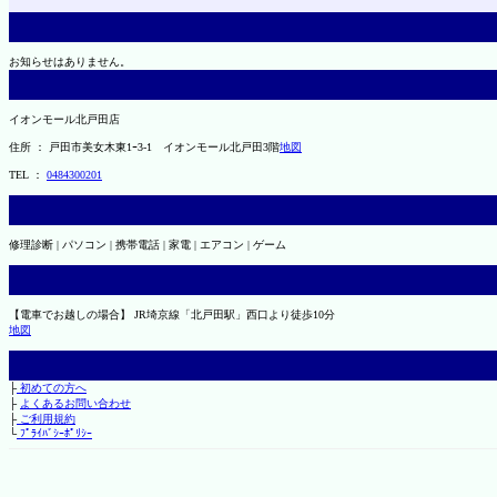
お知らせはありません。
イオンモール北戸田店
住所 ： 戸田市美女木東1ｰ3‐1 イオンモール北戸田3階
地図
TEL ：
0484300201
修理診断 | パソコン | 携帯電話 | 家電 | エアコン | ゲーム
【電車でお越しの場合】 JR埼京線「北戸田駅」西口より徒歩10分
地図
├
初めての方へ
├
よくあるお問い合わせ
├
ご利用規約
└
ﾌﾟﾗｲﾊﾞｼｰﾎﾟﾘｼｰ