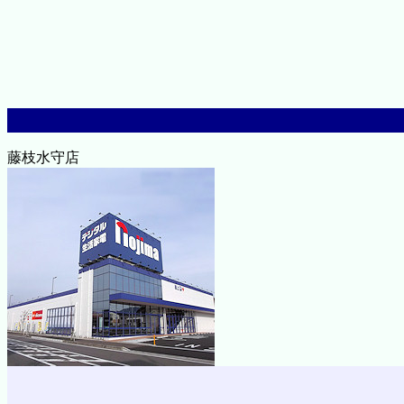
藤枝水守店