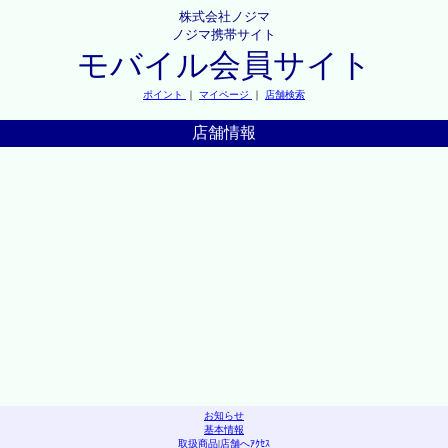
株式会社ノジマ
ノジマ携帯サイト
モバイル会員サイト
ポイント
｜
マイページ
｜
店舗検索
店舗情報
お知らせ
基本情報
取扱商品
|
店舗へｱｸｾｽ