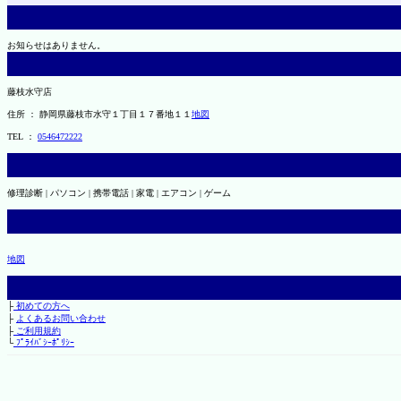
お知らせはありません。
藤枝水守店
住所 ： 静岡県藤枝市水守１丁目１７番地１１
地図
TEL ：
0546472222
修理診断 | パソコン | 携帯電話 | 家電 | エアコン | ゲーム
地図
├
初めての方へ
├
よくあるお問い合わせ
├
ご利用規約
└
ﾌﾟﾗｲﾊﾞｼｰﾎﾟﾘｼｰ