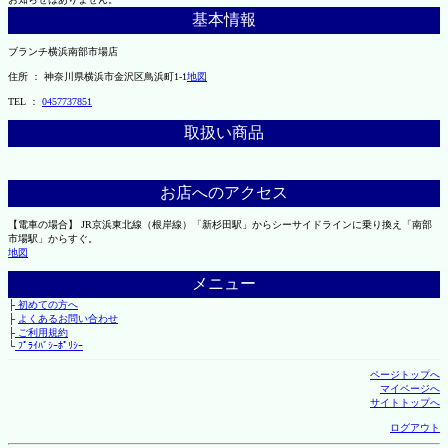
基本情報
ブランチ横浜南部市場店
住所 ： 神奈川県横浜市金沢区鳥浜町1-1
地図
TEL ：
0457737851
取扱い商品
お店へのアクセス
【電車の場合】 JR京浜東北線（根岸線）「新杉田駅」からシーサイドラインに乗り換え「南部
市場駅」からすぐ。
地図
メニュー
├
初めての方へ
├
よくあるお問い合わせ
├
ご利用規約
└
ﾌﾟﾗｲﾊﾞｼｰﾎﾟﾘｼｰ
ページトップへ
マイページへ
サイトトップへ
ログアウト