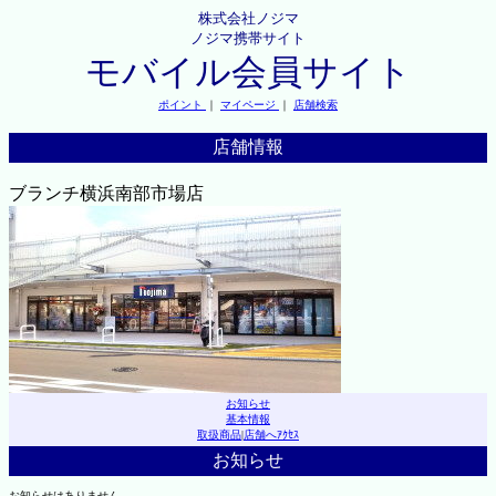
株式会社ノジマ
ノジマ携帯サイト
モバイル会員サイト
ポイント
｜
マイページ
｜
店舗検索
店舗情報
ブランチ横浜南部市場店
お知らせ
基本情報
取扱商品
|
店舗へｱｸｾｽ
お知らせ
お知らせはありません。