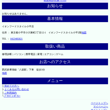
取扱商品
|
店舗へｱｸｾｽ
お知らせ
お知らせはありません。
基本情報
イオンフードスタイル小平店
住所 ： 東京都小平市小川東町2丁目12-1 イオンフードスタイル小平2階
地図
TEL ：
0423485821
取扱い商品
修理診断 | パソコン | 携帯電話 | 家電 | エアコン | ゲーム
お店へのアクセス
西武多摩湖線「八坂駅」下車 徒歩3分
地図
メニュー
├
初めての方へ
├
よくあるお問い合わせ
├
ご利用規約
└
ﾌﾟﾗｲﾊﾞｼｰﾎﾟﾘｼｰ
ページトップへ
マイページへ
サイトトップへ