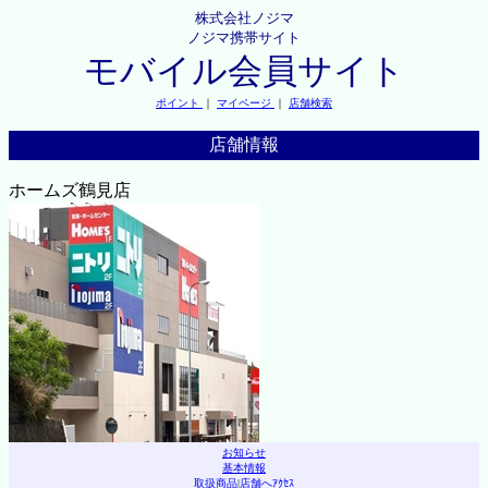
株式会社ノジマ
ノジマ携帯サイト
モバイル会員サイト
ポイント
｜
マイページ
｜
店舗検索
店舗情報
ホームズ鶴見店
お知らせ
基本情報
取扱商品
|
店舗へｱｸｾｽ