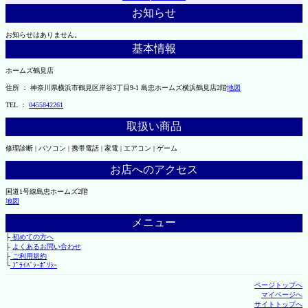
お知らせ
お知らせはありません。
基本情報
ホームズ鶴見店
住所 ： 神奈川県横浜市鶴見区岸谷3丁目9-1 島忠ホームズ横浜鶴見店2階
地図
TEL ：
0455842261
取扱い商品
修理診断 | パソコン | 携帯電話 | 家電 | エアコン | ゲーム
お店へのアクセス
国道1号線島忠ホームズ2階
地図
メニュー
├
初めての方へ
├
よくあるお問い合わせ
├
ご利用規約
└
ﾌﾟﾗｲﾊﾞｼｰﾎﾟﾘｼｰ
ページトップへ
マイページへ
サイトトップへ