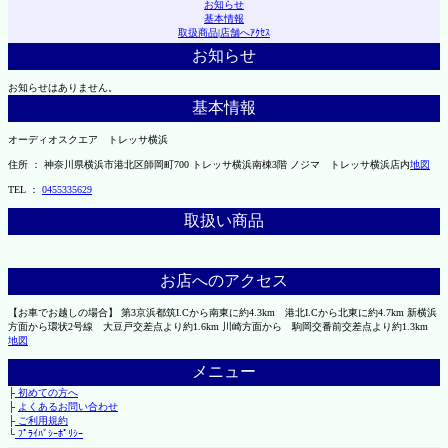
お知らせ
基本情報
取扱商品
|
店舗へｱｸｾｽ
お知らせ
お知らせはありません。
基本情報
オーディオスクエア トレッサ横浜
住所 ： 神奈川県横浜市港北区師岡町700 トレッサ横浜南棟3階 ノジマ トレッサ横浜店内
地図
TEL ：
0455335629
取扱い商品
お店へのアクセス
【お車でお越しの場合】 第3京浜都筑I.Cから南東に約4.3km 港北I.Cから北東に約4.7km 新横浜
方面から環状2号線 大豆戸交差点より約1.6km 川崎方面から 駒岡交番前交差点より約1.3km
地図
メニュー
├
初めての方へ
├
よくあるお問い合わせ
├
ご利用規約
└
ﾌﾟﾗｲﾊﾞｼｰﾎﾟﾘｼｰ