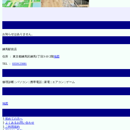
お知らせはありません。
練馬駅前店
住所 ： 東京都練馬区練馬1丁目3-10 2階
地図
TEL ：
0359123081
修理診断 | パソコン | 携帯電話 | 家電 | エアコン | ゲーム
地図
├
初めての方へ
├
よくあるお問い合わせ
├
ご利用規約