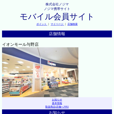
株式会社ノジマ
ノジマ携帯サイト
モバイル会員サイト
ポイント
｜
マイページ
｜
店舗検索
店舗情報
イオンモール与野店
お知らせ
基本情報
取扱商品
|
店舗へｱｸｾｽ
お知らせ