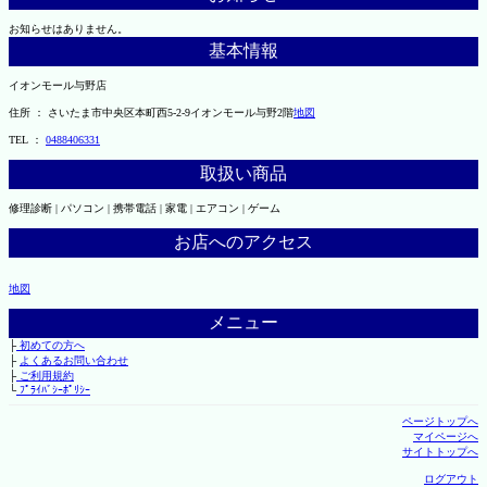
お知らせはありません。
基本情報
イオンモール与野店
住所 ： さいたま市中央区本町西5-2-9イオンモール与野2階
地図
TEL ：
0488406331
取扱い商品
修理診断 | パソコン | 携帯電話 | 家電 | エアコン | ゲーム
お店へのアクセス
地図
メニュー
├
初めての方へ
├
よくあるお問い合わせ
├
ご利用規約
└
ﾌﾟﾗｲﾊﾞｼｰﾎﾟﾘｼｰ
ページトップへ
マイページへ
サイトトップへ
ログアウト