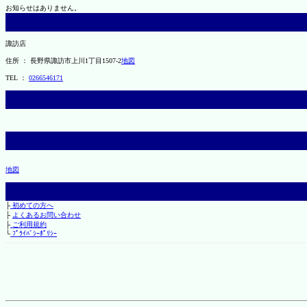
お知らせはありません。
諏訪店
住所 ： 長野県諏訪市上川1丁目1507-2
地図
TEL ：
0266546171
地図
├
初めての方へ
├
よくあるお問い合わせ
├
ご利用規約
└
ﾌﾟﾗｲﾊﾞｼｰﾎﾟﾘｼｰ