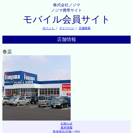
株式会社ノジマ
ノジマ携帯サイト
モバイル会員サイト
ポイント
｜
マイページ
｜
店舗検索
店舗情報
巻店
お知らせ
基本情報
取扱商品
|
店舗へｱｸｾｽ