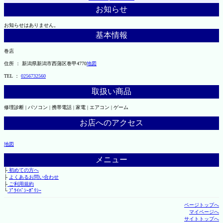
お知らせ
お知らせはありません。
基本情報
巻店
住所 ： 新潟県新潟市西蒲区巻甲4770
地図
TEL ：
0256732560
取扱い商品
修理診断 | パソコン | 携帯電話 | 家電 | エアコン | ゲーム
お店へのアクセス
地図
メニュー
├
初めての方へ
├
よくあるお問い合わせ
├
ご利用規約
└
ﾌﾟﾗｲﾊﾞｼｰﾎﾟﾘｼｰ
ページトップへ
マイページへ
サイトトップへ